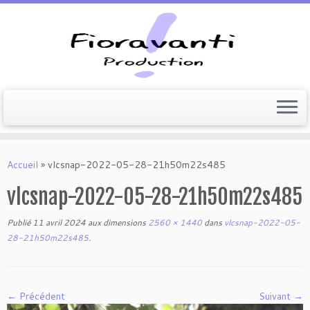
Passer
au
Accueil
»
vlcsnap-2022-05-28-21h50m22s485
contenu
vlcsnap-2022-05-28-21h50m22s485
Publié
11 avril 2024
aux dimensions
2560 × 1440
dans
vlcsnap-2022-05-
28-21h50m22s485
.
← Précédent
Suivant →