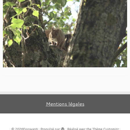
Mentions légales
·
© 2026
Fioravanti
·
Propulsé par
·
Réalisé avec the
Thème Customizr
·