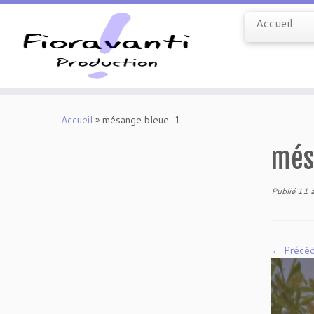
Accueil
Passer
au
Accueil
»
mésange bleue_1
contenu
mé
Publié
11 a
← Précé