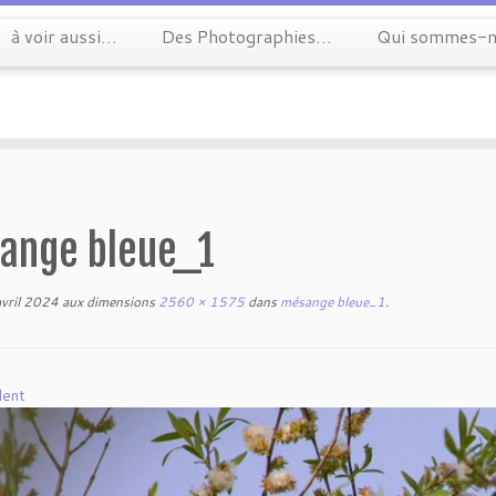
à voir aussi…
Des Photographies…
Qui sommes-n
sange bleue_1
vril 2024
aux dimensions
2560 × 1575
dans
mésange bleue_1
.
dent