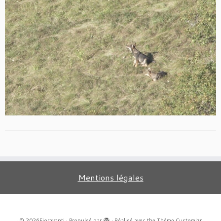
Mentions légales
·
© 2026
Fioravanti
·
Propulsé par
·
Réalisé avec the
Thème Customizr
·